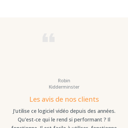
Robin
Kidderminster
Les avis de nos clients
es
E
J'utilise ce logiciel vidéo depuis des années.
Qu'est-ce qui le rend si performant ? Il
fonctionne. Il est facile à utiliser, fonctionne