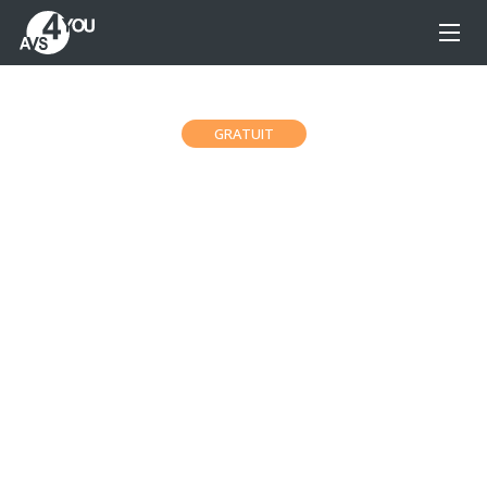
GRATUIT
AVS Video Converter
Convertir de/vers les formats vidéo : MP4, DVD,
AVI, WMV,MOV, MPEG4, VOB, MKV, MTS, 2K QHD,
4K UHD et DCI 4K etc. rapidement et facilement !