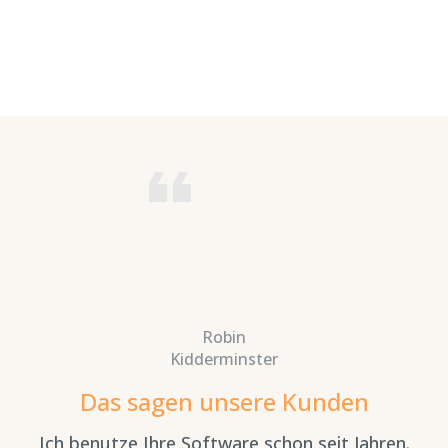
Robin
Kidderminster
Das sagen unsere Kunden
ge
A
Ich benutze Ihre Software schon seit Jahren.