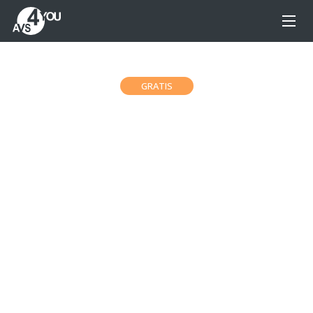
GRATIS
AVS Video Converter
Convierte a/desde formatos de vídeo: MP4, DVD,
AVI, WMV,MOV, MPEG4, VOB, MKV, MTS, 2K QHD,
4K UHD y DCI 4K etc. rápido y fácil.