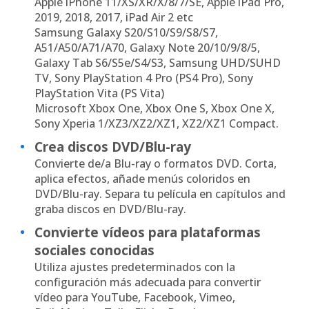
Apple iPhone 11/XS/XR/X/8/7/SE, Apple iPad Pro,
2019, 2018, 2017, iPad Air 2 etc
Samsung Galaxy S20/S10/S9/S8/S7,
A51/A50/A71/A70, Galaxy Note 20/10/9/8/5,
Galaxy Tab S6/S5e/S4/S3, Samsung UHD/SUHD
TV, Sony PlayStation 4 Pro (PS4 Pro), Sony
PlayStation Vita (PS Vita)
Microsoft Xbox One, Xbox One S, Xbox One X,
Sony Xperia 1/XZ3/XZ2/XZ1, XZ2/XZ1 Compact.
Crea discos DVD/Blu-ray
Convierte de/a Blu-ray o formatos DVD. Corta,
aplica efectos, añade menús coloridos en
DVD/Blu-ray. Separa tu película en capítulos and
graba discos en DVD/Blu-ray.
Convierte vídeos para plataformas
sociales conocidas
Utiliza ajustes predeterminados con la
configuración más adecuada para convertir
vídeo para YouTube, Facebook, Vimeo,