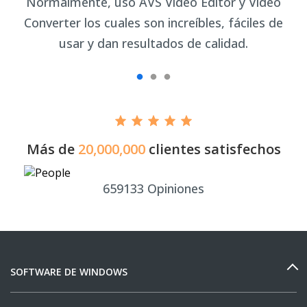
il
Normalmente, uso AVS Video Editor y Video
p
Converter los cuales son increíbles, fáciles de
e
usar y dan resultados de calidad.
Más de
20,000,000
clientes satisfechos
659133
Opiniones
SOFTWARE DE WINDOWS