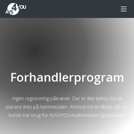
Forhandlerprogram
Ingen registrering påkrævet. Der er ikke behov for at
placere links på hjemmesiden. Anmod om et tilbud, når din
kunde har brug for AVS4YOU-multimedieprogrampakke.