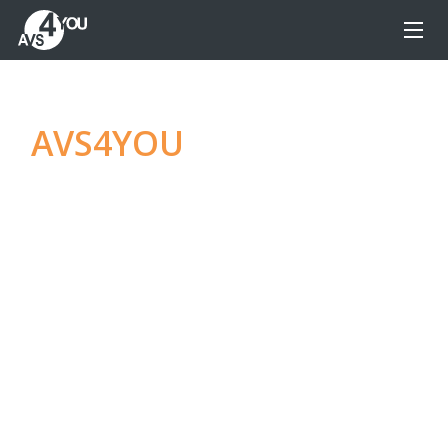
AVS4YOU
—
La raccolta
di programmi per
montaggio
multimediale definitiva
Produci contenuti audio e video spettacolari e
molto altro, senza limitazioni