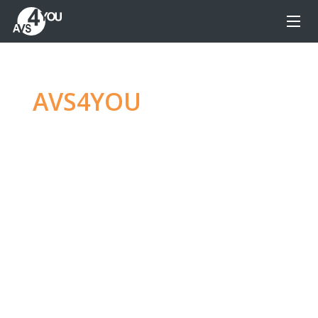
AVS4YOU
—
Ultimativ
multimedie-
redigeringsfamilie
Producer spektakulær video, lydindhold og
endnu mere uden begrænsninger